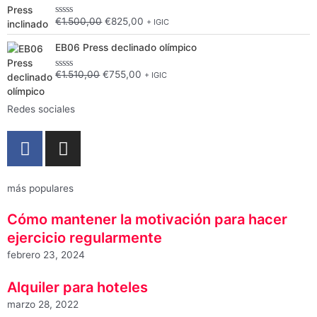
precio
precio
5
original
actual
€
1.500,00
€
825,00
+ IGIC
Valorado
era:
es:
con
El
El
0
€1.500,00.
€825,00.
EB06 Press declinado olímpico
de
precio
precio
5
original
actual
€
1.510,00
€
755,00
+ IGIC
Valorado
era:
es:
con
0
€1.510,00.
€755,00.
de
Redes sociales
5
F
I
a
n
c
s
e
t
más populares
b
a
Cómo mantener la motivación para hacer
o
g
ejercicio regularmente
o
r
febrero 23, 2024
k
a
-
m
Alquiler para hoteles
f
marzo 28, 2022