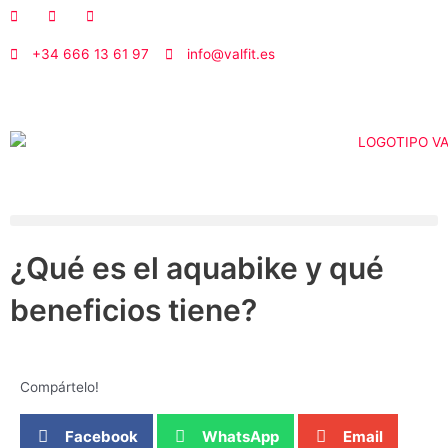
Ir
al
contenido
+34 666 13 61 97
info@valfit.es
¿Qué es el aquabike y qué
beneficios tiene?
Compártelo!
Facebook
WhatsApp
Email