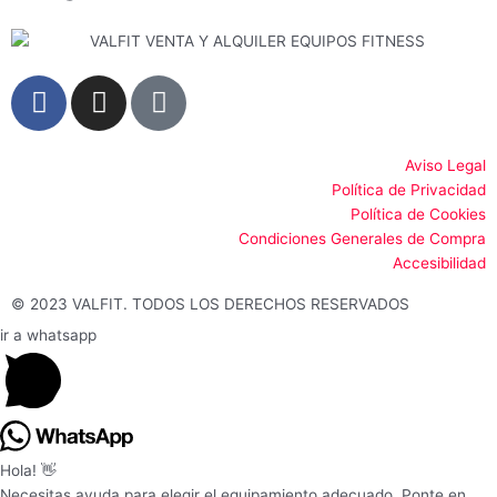
F
I
G
a
n
o
c
s
o
e
t
g
Aviso Legal
Política de Privacidad
b
a
l
Política de Cookies
o
g
e
Condiciones Generales de Compra
o
r
Accesibilidad
k
a
-
m
© 2023 VALFIT. TODOS LOS DERECHOS RESERVADOS
f
ir a whatsapp
Hola! 👋
Necesitas ayuda para elegir el equipamiento adecuado. Ponte en