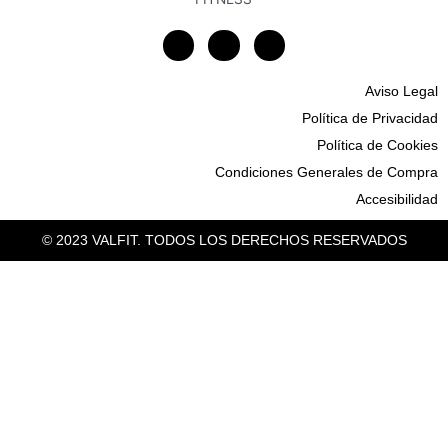
F
I
G
a
n
o
c
s
o
e
t
g
b
a
l
Aviso Legal
o
g
e
o
r
Política de Privacidad
k
a
-
m
Política de Cookies
f
Condiciones Generales de Compra
Accesibilidad
© 2023 VALFIT. TODOS LOS DERECHOS RESERVADOS