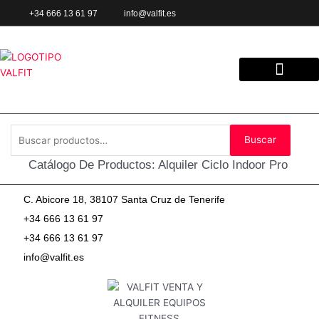
Ir
+34 666 13 61 97
info@valfit.es
al
contenido
ALQUILER PARTIC
Buscar
Buscar
por:
Catálogo De Productos: Alquiler Ciclo Indoor Pro
C. Abicore 18, 38107 Santa Cruz de Tenerife
+34 666 13 61 97
+34 666 13 61 97
info@valfit.es