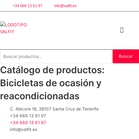
Ir
+34 666 13 61 97
info@valfit.es
al
contenido
ALQUILER PARTICULARE
Buscar
Buscar
por:
Catálogo de productos:
Bicicletas de ocasión y
reacondicionadas
C. Abicore 18, 38107 Santa Cruz de Tenerife
+34 666 13 61 97
+34 666 13 61 97
info@valfit.es