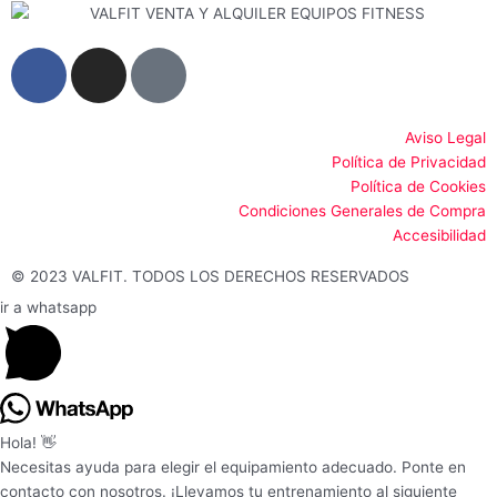
F
I
G
a
n
o
c
s
o
e
t
g
Aviso Legal
Política de Privacidad
b
a
l
Política de Cookies
o
g
e
Condiciones Generales de Compra
o
r
Accesibilidad
k
a
-
m
© 2023 VALFIT. TODOS LOS DERECHOS RESERVADOS
f
ir a whatsapp
Hola! 👋
Necesitas ayuda para elegir el equipamiento adecuado. Ponte en
contacto con nosotros. ¡Llevamos tu entrenamiento al siguiente