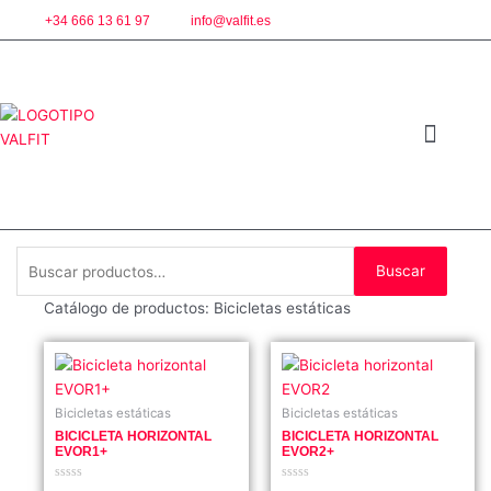
Ir
+34 666 13 61 97
info@valfit.es
al
contenido
ALQUILER PARTICULARE
Buscar
Buscar
por:
Catálogo de productos: Bicicletas estáticas
Bicicletas estáticas
Bicicletas estáticas
BICICLETA HORIZONTAL
BICICLETA HORIZONTAL
EVOR1+
EVOR2+
Valorado
Valorado