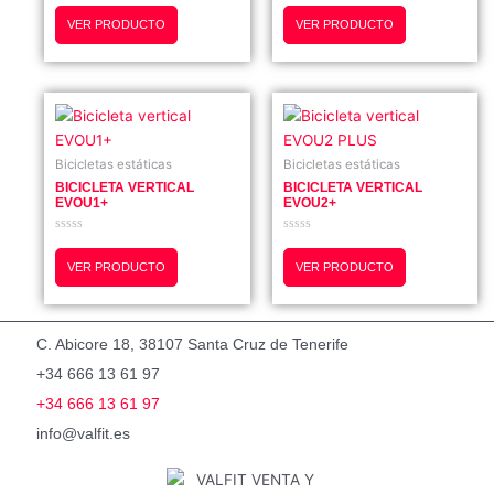
con
con
0
0
VER PRODUCTO
VER PRODUCTO
de
de
5
5
Bicicletas estáticas
Bicicletas estáticas
BICICLETA VERTICAL
BICICLETA VERTICAL
EVOU1+
EVOU2+
Valorado
Valorado
con
con
0
0
VER PRODUCTO
VER PRODUCTO
de
de
5
5
C. Abicore 18, 38107 Santa Cruz de Tenerife
+34 666 13 61 97
+34 666 13 61 97
info@valfit.es