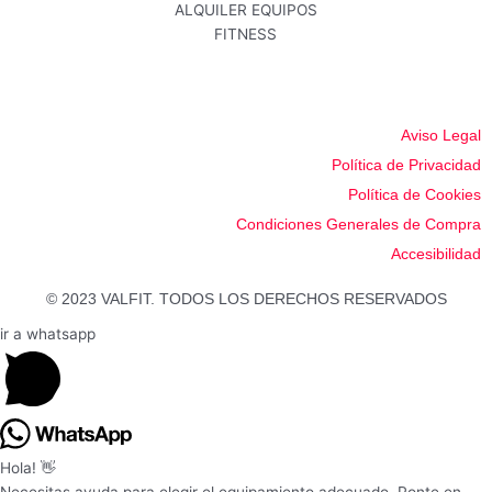
F
I
G
a
n
o
c
s
o
e
t
g
b
a
l
Aviso Legal
o
g
e
o
r
Política de Privacidad
k
a
-
m
Política de Cookies
f
Condiciones Generales de Compra
Accesibilidad
© 2023 VALFIT. TODOS LOS DERECHOS RESERVADOS
ir a whatsapp
Hola! 👋