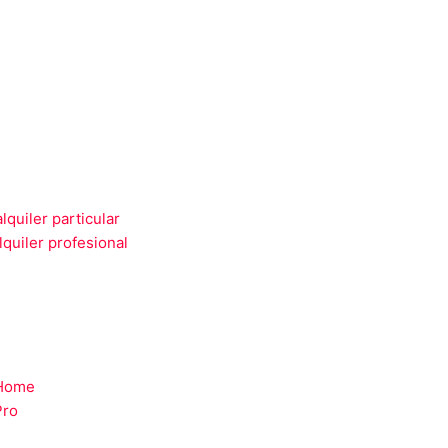
lquiler particular
lquiler profesional
e
 Home
Pro