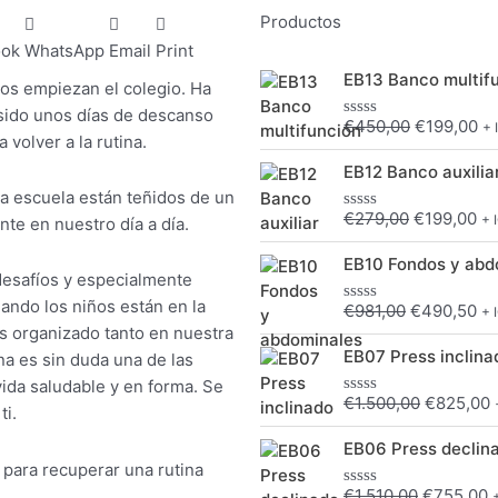
Productos
ook
WhatsApp
Email
Print
El
El
EB13 Banco multif
ños empiezan el colegio. Ha
precio
pr
 sido unos días de descanso
original
ac
€
450,00
€
199,00
+ 
Valorado
era:
es
 volver a la rutina.
con
El
El
0
€450,00.
€1
EB12 Banco auxilia
de
precio
pr
 la escuela están teñidos de un
5
original
ac
€
279,00
€
199,00
+ 
te en nuestro día a día.
Valorado
era:
es
con
El
El
0
€279,00.
€1
EB10 Fondos y abd
de
precio
pr
desafíos y especialmente
5
original
ac
ando los niños están en la
€
981,00
€
490,50
+ 
Valorado
era:
es
con
 organizado tanto en nuestra
El
E
0
€981,00.
€4
EB07 Press inclina
na es sin duda una de las
de
precio
p
5
 vida saludable y en forma. Se
original
a
€
1.500,00
€
825,00
Valorado
ti.
era:
e
con
El
E
0
€1.500,00
€
EB06 Press declin
de
precio
p
 para recuperar una rutina
5
original
a
€
1.510,00
€
755,00