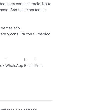
vidades en consecuencia. No te
scanso. Son tan importantes
e demasiado.
rate y consulta con tu médico
ook
WhatsApp
Email
Print
ublicada.
Los campos