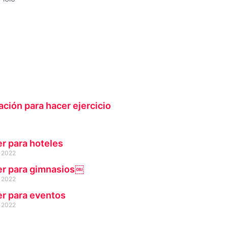
s:
.
755,00.
ción para hacer ejercicio
er para hoteles
 2022
er para gimnasios￼
 2022
er para eventos
 2022