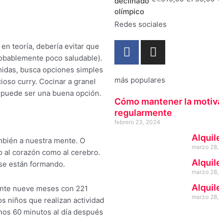
Valorado
era:
e
con
0
€1.510,00
€
de
Redes sociales
5
F
I
en teoría, debería evitar que
a
n
robablemente poco saludable).
c
s
midas, busca opciones simples
e
t
más populares
ioso curry. Cocinar a granel
b
a
 puede ser una buena opción.
Cómo mantener la motiva
o
g
regularmente
o
r
febrero 23, 2024
k
a
Alquil
-
m
ambién a nuestra mente. O
marzo 28,
o al corazón como al cerebro.
f
Alquil
 se están formando.
marzo 28,
Alquil
ante nueve meses con 221
marzo 28,
los niños que realizan actividad
nos 60 minutos al día después