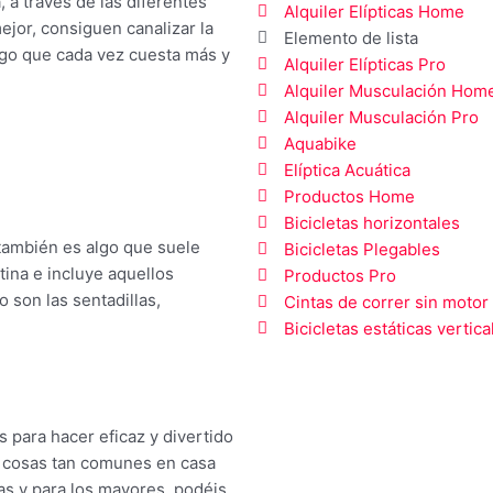
 a través de las diferentes
Alquiler Elípticas Home
ejor, consiguen canalizar la
Elemento de lista
algo que cada vez cuesta más y
Alquiler Elípticas Pro
Alquiler Musculación Hom
Alquiler Musculación Pro
Aquabike
Elíptica Acuática
Productos Home
Bicicletas horizontales
también es algo que suele
Bicicletas Plegables
tina e incluye aquellos
Productos Pro
 son las sentadillas,
Cintas de correr sin motor
Bicicletas estáticas vertica
s para hacer eficaz y divertido
e cosas tan comunes en casa
as y para los mayores, podéis