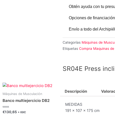
Obtén ayuda con tu pres
Opciones de financiación
Envío a todo del Archipi
Categorías
Máquinas de Muscu
Etiquetas
Compra Maquinas de 
SR04E Press incl
Descripción
Valorac
Máquinas de Musculación
Banco multiejercicio DB2
MEDIDAS
191 x 107 x 175 cm
Valorado
€
130,65
+ IGIC
con