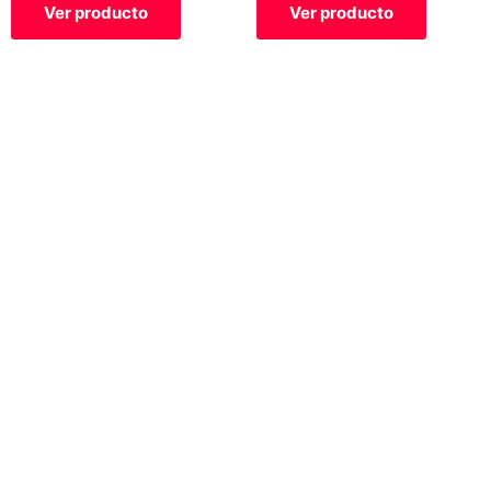
Ver producto
Ver producto
0
0
de
de
5
5