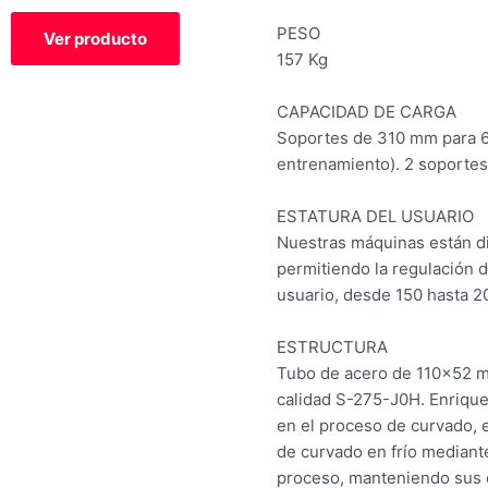
0
de
PESO
Ver producto
5
157 Kg
CAPACIDAD DE CARGA
Soportes de 310 mm para 6
entrenamiento). 2 soportes
ESTATURA DEL USUARIO
Nuestras máquinas están d
permitiendo la regulación 
usuario, desde 150 hasta 
ESTRUCTURA
Tubo de acero de 110×52 
calidad S-275-J0H. Enrique
en el proceso de curvado, e
de curvado en frío mediante
proceso, manteniendo sus ca