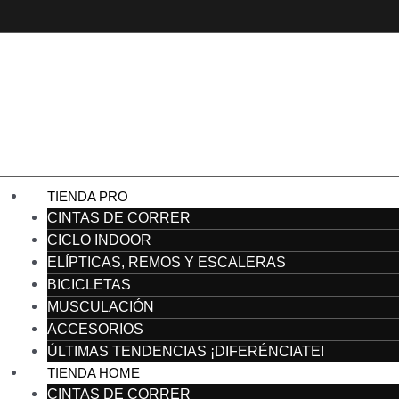
Ir
al
contenido
TIENDA PRO
CINTAS DE CORRER
CICLO INDOOR
ELÍPTICAS, REMOS Y ESCALERAS
BICICLETAS
MUSCULACIÓN
ACCESORIOS
ÚLTIMAS TENDENCIAS ¡DIFERÉNCIATE!
TIENDA HOME
CINTAS DE CORRER