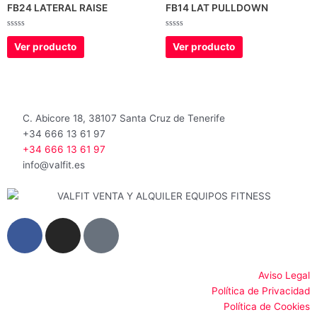
FB24 LATERAL RAISE
FB14 LAT PULLDOWN
Valorado
Valorado
con
con
Ver producto
Ver producto
0
0
de
de
5
5
C. Abicore 18, 38107 Santa Cruz de Tenerife
+34 666 13 61 97
+34 666 13 61 97
info@valfit.es
F
I
G
a
n
o
c
s
o
e
t
g
Aviso Legal
Política de Privacidad
b
a
l
Política de Cookies
o
g
e