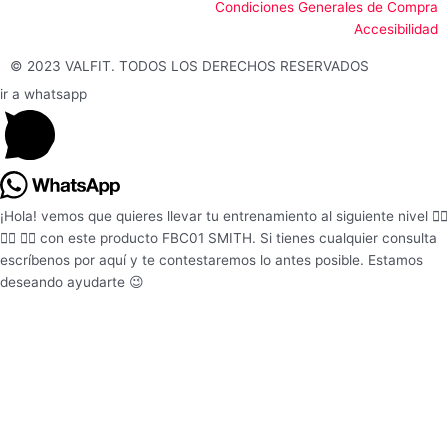
Condiciones Generales de Compra
o
r
Accesibilidad
k
a
-
m
© 2023 VALFIT. TODOS LOS DERECHOS RESERVADOS
f
ir a whatsapp
¡Hola! vemos que quieres llevar tu entrenamiento al siguiente nivel 🏋️‍♂️
🏋️‍♂️ 🏋️‍♂️ con este producto FBC01 SMITH. Si tienes cualquier consulta
escríbenos por aquí y te contestaremos lo antes posible. Estamos
deseando ayudarte 😉