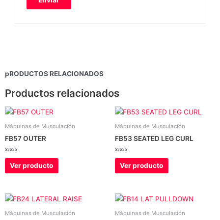
pRODUCTOS RELACIONADOS
Productos relacionados
Máquinas de Musculación
Máquinas de Musculación
FB57 OUTER
FB53 SEATED LEG CURL
Valorado
Valorado
con
con
Ver producto
Ver producto
0
0
de
de
5
5
Máquinas de Musculación
Máquinas de Musculación