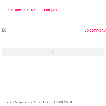
Ir
al
+34 666 13 61 97
info@valfit.es
contenido
Inicio
/
Máquinas de Musculación
/ FBC01 SMITH