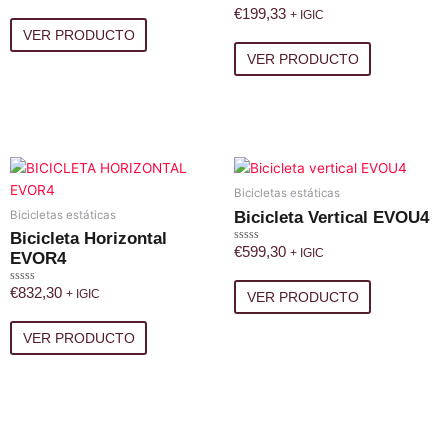
€
199,33
Valorado
Valorado
+ IGIC
con
con
VER PRODUCTO
0
0
de
de
VER PRODUCTO
5
5
Bicicletas estáticas
Bicicleta Vertical EVOU4
Bicicletas estáticas
Bicicleta Horizontal
€
599,30
Valorado
+ IGIC
EVOR4
con
0
de
€
832,30
Valorado
+ IGIC
VER PRODUCTO
5
con
0
de
VER PRODUCTO
5