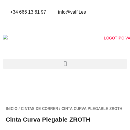
Ir
al
+34 666 13 61 97
info@valfit.es
contenido
INICIO
/
CINTAS DE CORRER
/ CINTA CURVA PLEGABLE ZROTH
Cinta Curva Plegable ZROTH