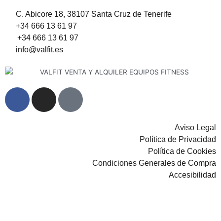
C. Abicore 18, 38107 Santa Cruz de Tenerife
+34 666 13 61 97
+34 666 13 61 97
info@valfit.es
F
I
G
a
n
o
c
s
o
e
t
g
Aviso Legal
b
a
l
Política de Privacidad
o
g
e
Política de Cookies
Condiciones Generales de Compra
o
r
Accesibilidad
k
a
-
m
© 2023 VALFIT. TODOS LOS
f
DERECHOS RESERVADOS