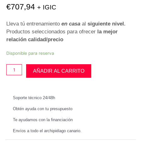
€
707,94
+ IGIC
Lleva tú entrenamiento
en casa
al
siguiente nivel.
Productos seleccionados para ofrecer
la mejor
relación calidad/precio
Cinta
Disponible para reserva
curva
Plegable
AÑADIR AL CARRITO
ZROTH
cantidad
Soporte técnico 24/48h
Obtén ayuda con tu presupuesto
Te ayudamos con la financiación
Envíos a todo el archipiélago canario.