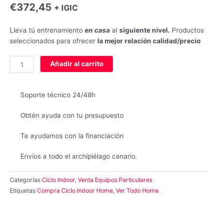
€
372,45
+ IGIC
Lleva tú entrenamiento
en casa
al
siguiente nivel.
Productos
seleccionados para ofrecer
la mejor relación calidad/precio
Bicicleta
Añadir al carrito
Ciclo
Indoor
DS25
Soporte técnico 24/48h
cantidad
Obtén ayuda con tu presupuesto
Te ayudamos con la financiación
Envíos a todo el archipiélago canario.
Categorías
Ciclo Indoor
,
Venta Equipos Particulares
Etiquetas
Compra Ciclo Indoor Home
,
Ver Todo Home