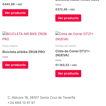
Valorado
€
443,88
+ IGIC
con
0
Valorado
€
372,45
+ IGIC
de
con
Ver producto
5
0
de
Ver producto
5
Ciclo Indoor
Cintas de correr
Cinta de Correr DT21+
Bicicleta airbike ZROB PRO
(NUEVA)
Valorado
con
Valorado
Ver producto
€
1.163,52
+ IGIC
0
con
de
0
5
de
Ver producto
5
C. Abicore 18, 38107 Santa Cruz de Tenerife
+34 666 13 61 97