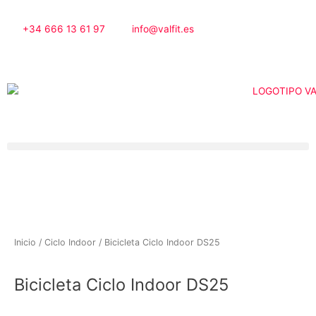
Ir
al
+34 666 13 61 97
info@valfit.es
contenido
Inicio
/
Ciclo Indoor
/ Bicicleta Ciclo Indoor DS25
Bicicleta Ciclo Indoor DS25