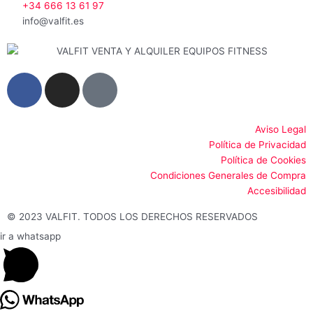
+34 666 13 61 97
info@valfit.es
F
I
G
a
n
o
c
s
o
e
t
g
Aviso Legal
Política de Privacidad
b
a
l
Política de Cookies
o
g
e
Condiciones Generales de Compra
o
r
Accesibilidad
k
a
-
m
© 2023 VALFIT. TODOS LOS DERECHOS RESERVADOS
f
ir a whatsapp