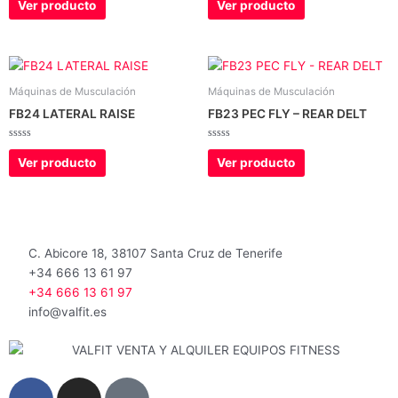
con
con
Ver producto
Ver producto
0
0
de
de
5
5
Máquinas de Musculación
Máquinas de Musculación
FB24 LATERAL RAISE
FB23 PEC FLY – REAR DELT
Valorado
Valorado
con
con
Ver producto
Ver producto
0
0
de
de
5
5
C. Abicore 18, 38107 Santa Cruz de Tenerife
+34 666 13 61 97
+34 666 13 61 97
info@valfit.es
F
I
G