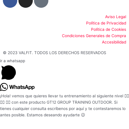
a
n
o
c
s
o
e
t
g
Aviso Legal
Política de Privacidad
b
a
l
Política de Cookies
o
g
e
Condiciones Generales de Compra
o
r
Accesibilidad
k
a
-
m
© 2023 VALFIT. TODOS LOS DERECHOS RESERVADOS
f
ir a whatsapp
¡Hola! vemos que quieres llevar tu entrenamiento al siguiente nivel 🏋️‍♂️
🏋️‍♂️ 🏋️‍♂️ con este producto GT12 GROUP TRAINING OUTDOOR. Si
tienes cualquier consulta escríbenos por aquí y te contestaremos lo
antes posible. Estamos deseando ayudarte 😉