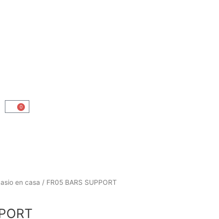
0
Carrito
nasio en casa
/ FR05 BARS SUPPORT
PPORT