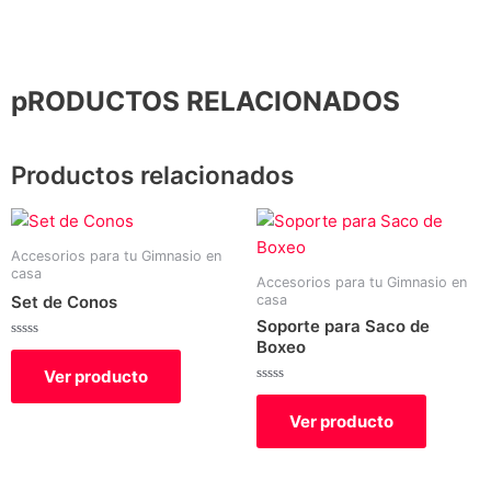
pRODUCTOS RELACIONADOS
Productos relacionados
Accesorios para tu Gimnasio en
casa
Accesorios para tu Gimnasio en
casa
Set de Conos
Soporte para Saco de
Boxeo
Valorado
con
Ver producto
0
de
Valorado
5
con
Ver producto
0
de
5