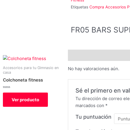
Fitness
Etiquetas
Compra Accesorios P
FR05 BARS SU
Valoraciones (0)
Accesorios para tu Gimnasio en
No hay valoraciones aún.
casa
Colchoneta fitness
Sé el primero en v
Valorado
con
Tu dirección de correo ele
Ver producto
0
de
marcados con
*
5
Tu puntuación