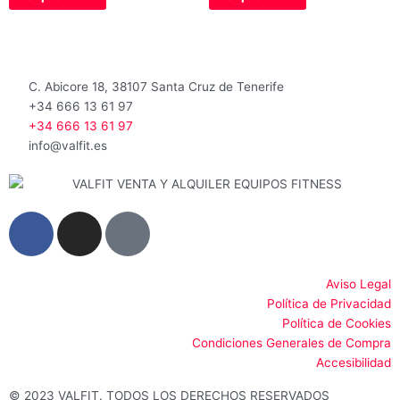
0
0
de
de
5
5
C. Abicore 18, 38107 Santa Cruz de Tenerife
+34 666 13 61 97
+34 666 13 61 97
info@valfit.es
F
I
G
a
n
o
c
s
o
e
t
g
Aviso Legal
Política de Privacidad
b
a
l
Política de Cookies
o
g
e
Condiciones Generales de Compra
o
r
Accesibilidad
k
a
© 2023 VALFIT. TODOS LOS DERECHOS RESERVADOS