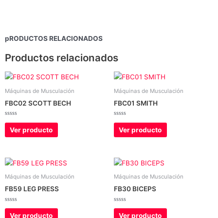
pRODUCTOS RELACIONADOS
Productos relacionados
Máquinas de Musculación
Máquinas de Musculación
FBC02 SCOTT BECH
FBC01 SMITH
Valorado
Valorado
con
con
Ver producto
Ver producto
0
0
de
de
5
5
Máquinas de Musculación
Máquinas de Musculación
FB59 LEG PRESS
FB30 BICEPS
Valorado
Valorado
con
con
Ver producto
Ver producto