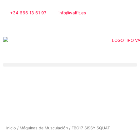
Ir
al
+34 666 13 61 97
info@valfit.es
contenido
Inicio
/
Máquinas de Musculación
/ FBC17 SISSY SQUAT