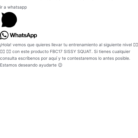
-
m
f
ir a whatsapp
¡Hola! vemos que quieres llevar tu entrenamiento al siguiente nivel 🏋️‍♂️
🏋️‍♂️ 🏋️‍♂️ con este producto FBC17 SISSY SQUAT. Si tienes cualquier
consulta escríbenos por aquí y te contestaremos lo antes posible.
Estamos deseando ayudarte 😉