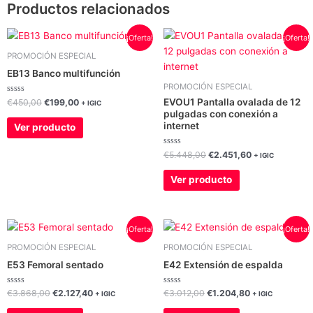
Productos relacionados
El
El
El
El
¡Oferta!
¡Oferta!
precio
precio
precio
precio
original
actual
original
actual
PROMOCIÓN ESPECIAL
era:
es:
era:
es:
EB13 Banco multifunción
€450,00.
€199,00.
€5.448,00.
€2.451,60.
PROMOCIÓN ESPECIAL
Valorado
EVOU1 Pantalla ovalada de 12
€
450,00
€
199,00
+ IGIC
con
pulgadas con conexión a
0
de
internet
Ver producto
5
Valorado
€
5.448,00
€
2.451,60
+ IGIC
con
0
de
Ver producto
5
El
El
El
El
¡Oferta!
¡Oferta!
precio
precio
precio
precio
original
actual
original
actual
PROMOCIÓN ESPECIAL
PROMOCIÓN ESPECIAL
era:
es:
era:
es:
E53 Femoral sentado
E42 Extensión de espalda
€3.868,00.
€2.127,40.
€3.012,00.
€1.204,80.
Valorado
Valorado
€
3.868,00
€
2.127,40
€
3.012,00
€
1.204,80
+ IGIC
+ IGIC
con
con
0
0