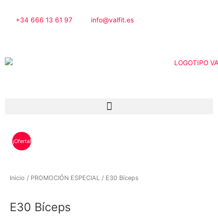
Ir
al
+34 666 13 61 97
info@valfit.es
contenido
¡Oferta!
Inicio
/
PROMOCIÓN ESPECIAL
/ E30 Bíceps
E30 Bíceps