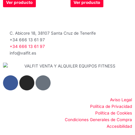
de
de
Ver producto
Ver producto
5
5
C. Abicore 18, 38107 Santa Cruz de Tenerife
+34 666 13 61 97
+34 666 13 61 97
info@valfit.es
F
I
G
a
n
o
c
s
o
e
t
g
Aviso Legal
Política de Privacidad
b
a
l
Política de Cookies
o
g
e
Condiciones Generales de Compra
o
r
Accesibilidad
k
a