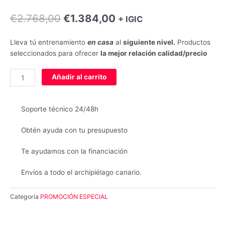
El
El
€
2.768,00
€
1.384,00
+ IGIC
precio
precio
original
actual
Lleva tú entrenamiento
en casa
al
siguiente nivel.
Productos
era:
es:
seleccionados para ofrecer
la mejor relación calidad/precio
€2.768,00.
€1.384,00.
E30
Añadir al carrito
Bíceps
cantidad
Soporte técnico 24/48h
Obtén ayuda con tu presupuesto
Te ayudamos con la financiación
Envíos a todo el archipiélago canario.
Categoría
PROMOCIÓN ESPECIAL