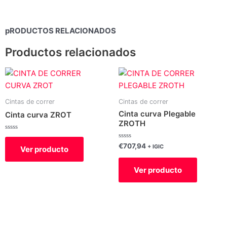
pRODUCTOS RELACIONADOS
Productos relacionados
Cintas de correr
Cintas de correr
Cinta curva Plegable
Cinta curva ZROT
ZROTH
Valorado
con
Valorado
€
707,94
+ IGIC
Ver producto
0
con
de
0
5
de
Ver producto
5