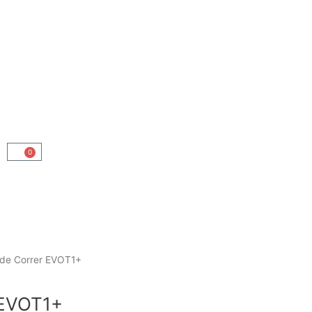
0
Carrito
 de Correr EVOT1+
 EVOT1+