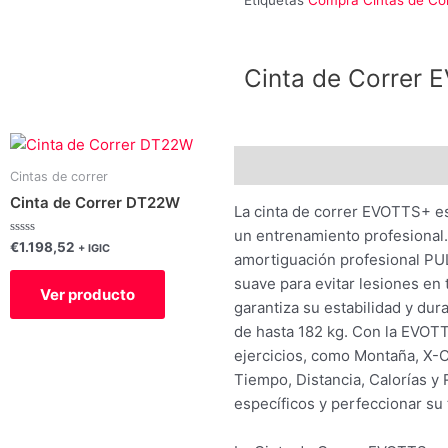
Etiquetas
Compra Cintas de Cor
Cinta de Correr 
Descripción
Valoraciones (
Cintas de correr
Cinta de Correr DT22W
La cinta de correr EVOTTS+ es
un entrenamiento profesional
Valorado
€
1.198,52
+ IGIC
con
amortiguación profesional PUL
0
de
suave para evitar lesiones en 
Ver producto
5
garantiza su estabilidad y du
de hasta 182 kg. Con la EVOTT
ejercicios, como Montaña, X-C
Tiempo, Distancia, Calorías y 
específicos y perfeccionar su 