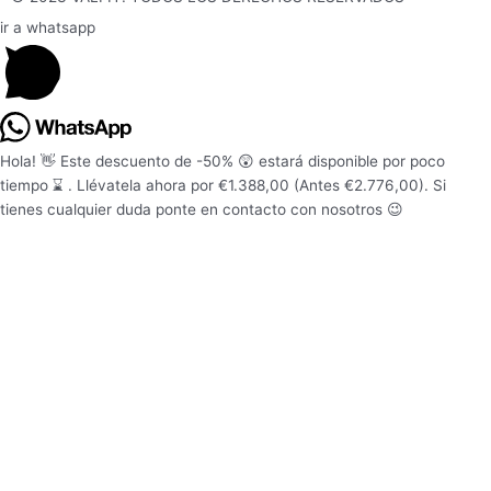
-
m
f
ir a whatsapp
Hola! 👋 Este descuento de -50% 😲 estará disponible por poco
tiempo ⌛ . Llévatela ahora por €1.388,00 (Antes €2.776,00). Si
tienes cualquier duda ponte en contacto con nosotros 😉