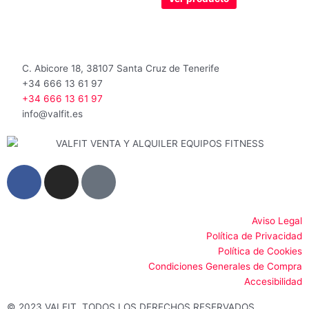
5
C. Abicore 18, 38107 Santa Cruz de Tenerife
+34 666 13 61 97
+34 666 13 61 97
info@valfit.es
F
I
G
a
n
o
c
s
o
e
t
g
Aviso Legal
Política de Privacidad
b
a
l
Política de Cookies
o
g
e
Condiciones Generales de Compra
o
r
Accesibilidad
k
a
© 2023 VALFIT. TODOS LOS DERECHOS RESERVADOS