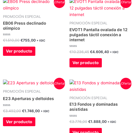
El
El
El
El
¡Oferta!
¡Oferta!
precio
precio
precio
precio
original
actual
original
actual
era:
es:
era:
es:
PROMOCIÓN ESPECIAL
€1.510,00.
€755,00.
€10.236,45.
€4.606,40.
EB06 Press declinado
PROMOCIÓN ESPECIAL
olímpico
EVOT1 Pantalla ovalada de 12
pulgadas táctil conexión a
internet
Valorado
€
1.510,00
€
755,00
+ IGIC
con
0
de
Ver producto
Valorado
€
10.236,45
€
4.606,40
+ IGIC
5
con
0
de
Ver producto
5
El
El
El
El
¡Oferta!
¡Oferta!
precio
precio
precio
precio
original
actual
original
actual
PROMOCIÓN ESPECIAL
era:
es:
era:
es:
PROMOCIÓN ESPECIAL
E23 Aperturas y deltoides
€3.492,00.
€1.746,00.
€3.776,00.
€1.888,00.
E13 Fondos y dominadas
asistidas
Valorado
€
3.492,00
€
1.746,00
+ IGIC
con
0
de
Valorado
Ver producto
€
3.776,00
€
1.888,00
+ IGIC
5
con
0
de
Ver producto