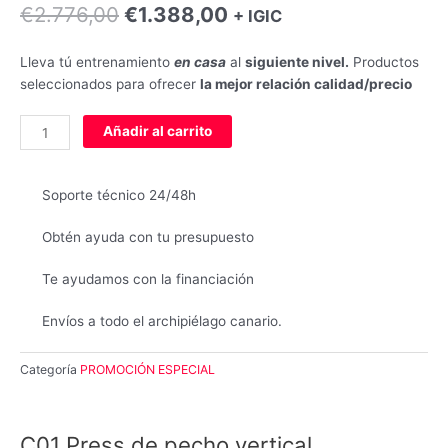
El
El
€
2.776,00
€
1.388,00
+ IGIC
precio
precio
original
actual
Lleva tú entrenamiento
en casa
al
siguiente nivel.
Productos
era:
es:
seleccionados para ofrecer
la mejor relación calidad/precio
€2.776,00.
€1.388,00.
C01
Añadir al carrito
Press
de
pecho
Soporte técnico 24/48h
vertical
cantidad
Obtén ayuda con tu presupuesto
Te ayudamos con la financiación
Envíos a todo el archipiélago canario.
Categoría
PROMOCIÓN ESPECIAL
C01 Press de pecho vertical