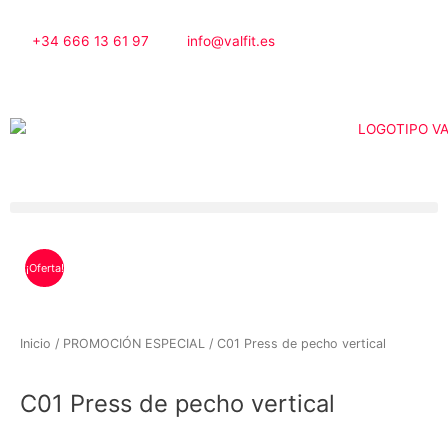
Ir
al
+34 666 13 61 97
info@valfit.es
contenido
¡Oferta!
Inicio
/
PROMOCIÓN ESPECIAL
/ C01 Press de pecho vertical
C01 Press de pecho vertical